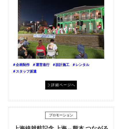
＃企画制作
＃運営進行
＃設計施工
＃レンタル
＃スタッフ派遣
詳細ページへ
プロモーション
上海線就航記念 上海⇔熊本 つながる