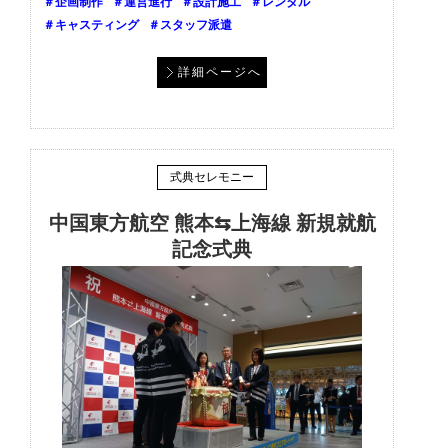
＃企画制作
＃運営進行
＃設計施工
＃レンタル
＃キャスティング
＃スタッフ派遣
詳細ページへ
式典セレモニー
中国東方航空 熊本⇆上海線 新規就航
記念式典