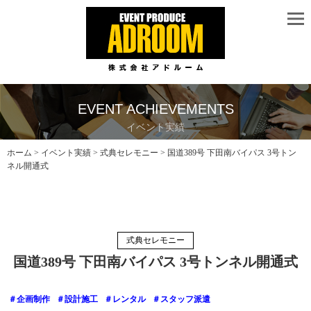
EVENT ACHIEVEMENTS
イベント実績
ホーム
>
イベント実績
>
式典セレモニー
> 国道389号 下田南バイパス 3号トン
ネル開通式
式典セレモニー
国道389号 下田南バイパス 3号トンネル開通式
＃企画制作
＃設計施工
＃レンタル
＃スタッフ派遣